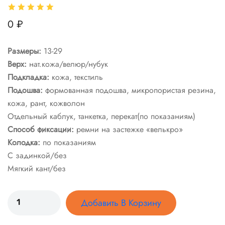
0 ₽
Размеры:
13-29
Верх:
нат.кожа/велюр/нубук
Подкладка:
кожа, текстиль
Подошва:
формованная подошва, микропористая резина,
кожа, рант, кожволон
Отдельный каблук, танкетка, перекат(по показаниям)
Способ фиксации:
ремни на застежке «велькро»
Колодка:
по показаниям
С задинкой/без
Мягкий кант/без
Добавить В Корзину